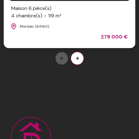
Maison 6 pièce(s)
4 chambre(s)
119 m²
Morlaàs (64160)
279 000 €