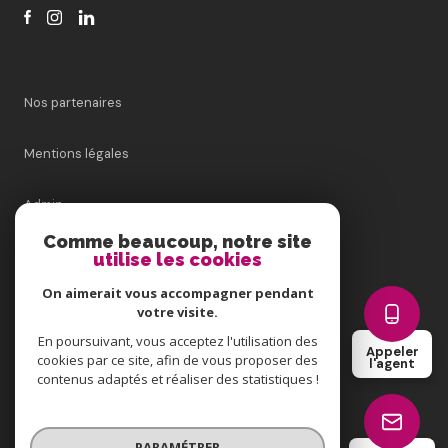
Nos partenaires
Mentions légales
Admin
Comme beaucoup, notre site
Nos honoraires
utilise les cookies
On aimerait vous accompagner pendant
Politique RGPD
votre visite.
En poursuivant, vous acceptez l'utilisation des
Appeler
Cookies
cookies par ce site, afin de vous proposer des
l'agent
contenus adaptés et réaliser des statistiques !
© 2026 | Tous droits réservés
PARAMÉTRER