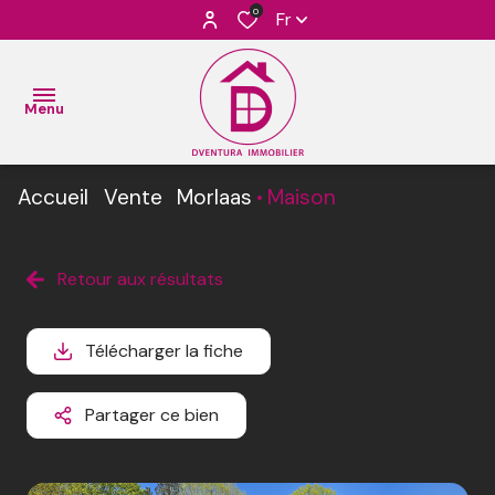
0
Fr
Menu
Accueil
Vente
Morlaas
Maison
ACCUEIL
VENTES
Retour aux résultats
L’Équipe
BIENS
L’
VENDUS
Télécharger la fiche
Agence
ESTIMATION
Partager ce bien
L'
AGENCE