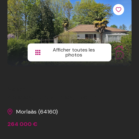
CONTACTEZ-
NOUS
REJOIGNEZ-
NOUS
Afficher toutes les
photos
Maison
4 pièce(s)
3 chambre(s)
85 m²
Morlaàs (64160)
264 000 €