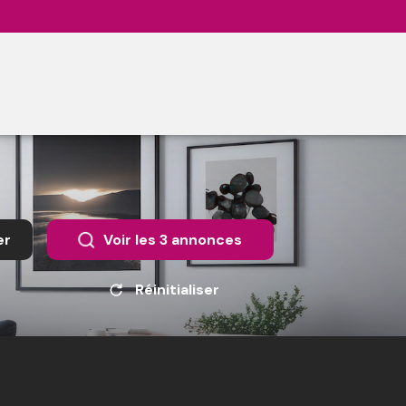
er
Voir les
3
annonces
Réinitialiser