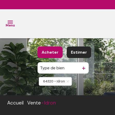
Menu
ACCUEIL
Acheter
Estimer
VENTES
L’Équipe
Type de bien
Localisat
De l'ancien
BIENS
L’
De l'immo pro
VENDUS
64320 - Idron
Agence
ESTIMATION
L'
Accueil
Vente
Idron
AGENCE