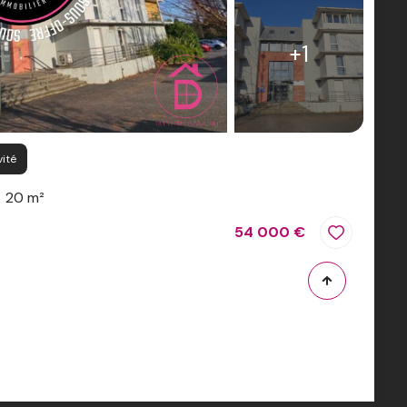
+1
vité
20 m²
54 000 €