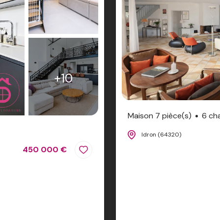
+10
Maison 7 pièce(s)
6 ch
Idron (64320)
450 000 €