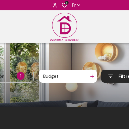
0
Fr
1
Budget
Filtr
ion