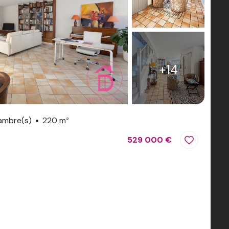
+14
ambre(s)
220 m²
529 000 €