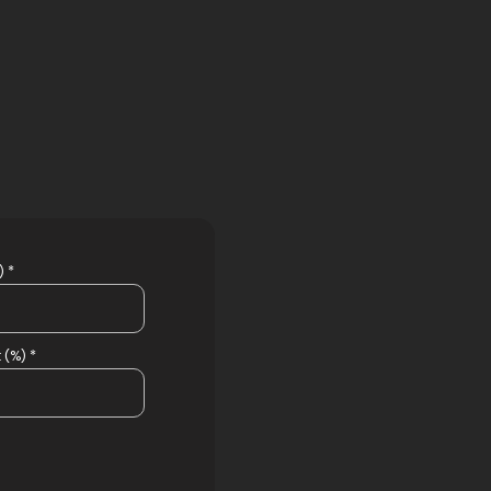
 *
 (%) *