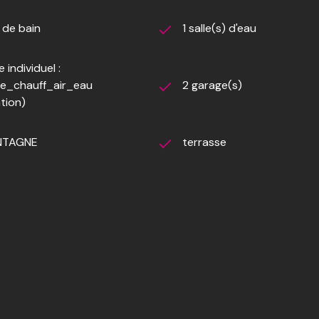
) de bain
1 salle(s) d'eau
 individuel :
e_chauff_air_eau
2 garage(s)
ation)
NTAGNE
terrasse