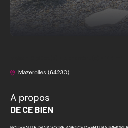
Maison
5 pièce(s)
3 chambre(s)
146 m²
Mazerolles (64230)
A propos
DE CE BIEN
NOUVEAUTE DANS VOTRE AGENCE DVENTURA IMMOBILIE