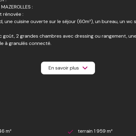
e MAZEROLLES :
t rénovée :
une cuisine ouverte sur le séjour (60m²), un bureau, un wc sé
ec goût, 2 grandes chambres avec dressing ou rangement, une 
le à granulés connecté.
rs véhicules, un double garage isolé de 45 m², un local avec u
urs.
été pouvant permettre d'accueillir un camping-car si vous le 
En savoir plus
ec rideau, un pool house, un boulodrome, un potager, du jardin
es.
vrir si vous l'aurez aussi !!!!!
46 m²
terrain 1 959 m²