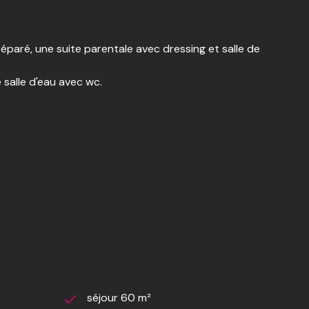
paré, une suite parentale avec dressing et salle de
salle d'eau avec wc.
n coin machinerie de 25 m² et un dernier local de 25 m²
souhaitez.
.
séjour 60 m²