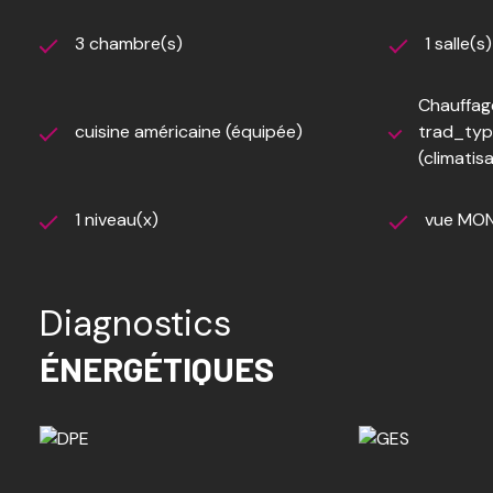
3 chambre(s)
1 salle(s
Chauffage
cuisine américaine (équipée)
trad_typ
(climatis
1 niveau(x)
vue MO
Diagnostics
ÉNERGÉTIQUES