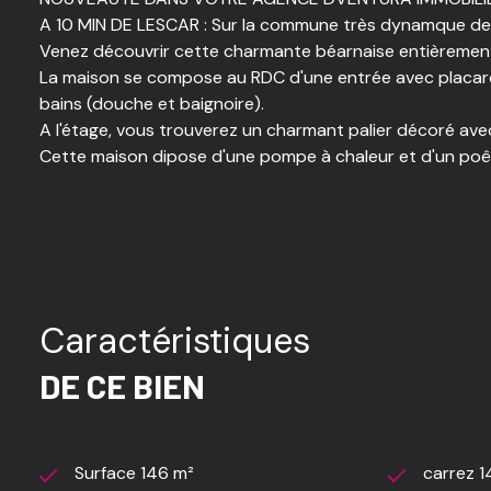
A 10 MIN DE LESCAR : Sur la commune très dynamque d
Venez découvrir cette charmante béarnaise entièremen
La maison se compose au RDC d'une entrée avec placard, 
bains (douche et baignoire).
A l'étage, vous trouverez un charmant palier décoré av
Cette maison dipose d'une pompe à chaleur et d'un poê
Côté extérieur, une grande cour pourra accueillir plusieu
pouvant faire office d'atelier fera le bonheur des bricole
Deux entrées avec 2 portails sont présents sur la propri
Rien ne manque dans ce bien rare : une piscine au sel av
Vous profiterez depuis le jardin d'une vue sur les Pyréné
Nous avons eu le coup de coeur pour ce bien !!! Venez décou
Caractéristiques
Une visite s'impose !!!!
Honoraires à charge vendeur TTC.
DE CE BIEN
Surface 146 m²
carrez 1