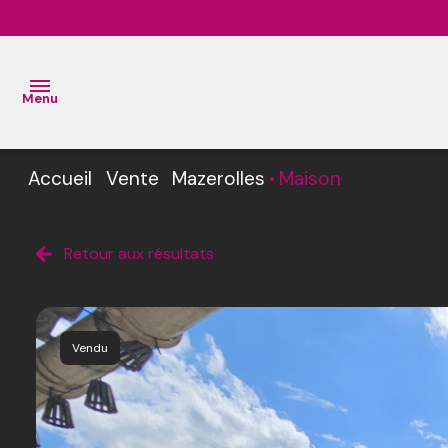
Menu
Accueil
Vente
Mazerolles
Maison
ACCUEIL
VENTES
L’Équipe
Retour aux résultats
BIENS
L’
VENDUS
Agence
Vendu
ESTIMATION
L'
AGENCE