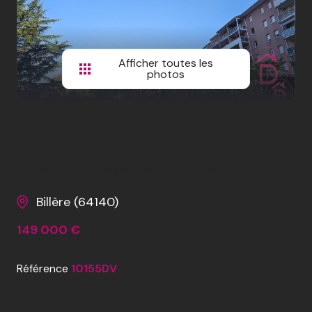
CONTACTEZ-
NOUS
Afficher toutes les
REJOIGNEZ-
photos
NOUS
Appartement
3 pièce(s)
2 chambre(s)
62.2 m²
Billère (64140)
149 000 €
Référence
10155DV