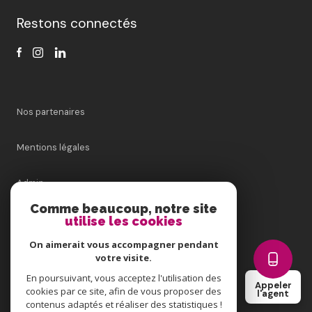
Restons connectés
Nos partenaires
Mentions légales
Admin
Comme beaucoup, notre site
Nos honoraires
utilise les cookies
On aimerait vous accompagner pendant
Politique RGPD
votre visite.
En poursuivant, vous acceptez l'utilisation des
Appeler
Cookies
cookies par ce site, afin de vous proposer des
l'agent
contenus adaptés et réaliser des statistiques !