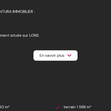
TURA IMMOBILIER :
ement située sur LONS.
pouvant être ouverte, un séjour, 5 chambres, un wc séparé, un 
En savoir plus
D.
d'environ 100 m² accessibles depuis le rdc par un escalier déj
obiles : un espace de plus 150 m² en RDC dont 107 m² de gara
140 m²
terrain 1 588 m²