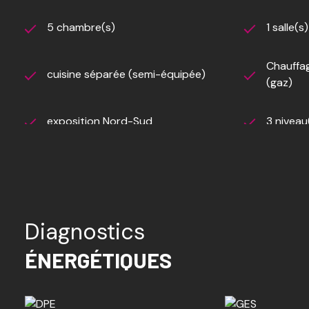
Quelques travaux seront à prévoir pour donner une seco
5 chambre(s)
1 salle(s
DPE en D !!!
Chauffag
BUS ET COMMERCES à proximité !!!
cuisine séparée (semi-équipée)
(gaz)
Un bien comme celui là ne restera pas longtemps sur le 
exposition Nord-Sud
3 niveau
AMIS CONFRERES : JE PARTAGE MES MANDATS !!!
accès handicapé
Diagnostics
ÉNERGÉTIQUES