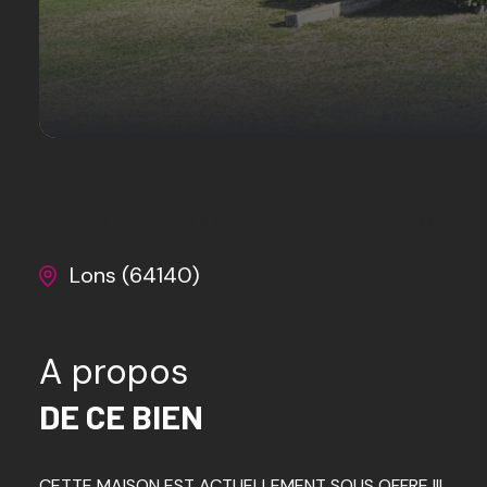
Maison
7 pièce(s)
5 chambre(s)
140 m²
Lons (64140)
A propos
DE CE BIEN
CETTE MAISON EST ACTUELLEMENT SOUS OFFRE !!!