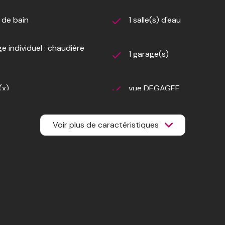
nde vie à ce bien exceptionnel.
) de bain
1 salle(s) d'eau
e individuel : chaudière
1 garage(s)
marché : SOYEZ LES PREMIERS !!!
(x)
vue DEGAGEE
Voir plus de caractéristiques