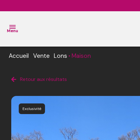
Menu
Accueil
Vente
Lons
Maison
ACCUEIL
VENTES
L’Équipe
Retour aux résultats
BIENS
L’
VENDUS
Agence
Exclusivité
ESTIMATION
L'
AGENCE