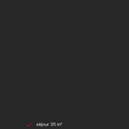
cellier, une salle d'eau.
à en place : tout y sera possible : salle de jeuex,
ge avec une hauteur de porte de garage de 2.74m.
séjour 35 m²