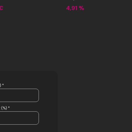
€
4,91 %
 *
 (%) *