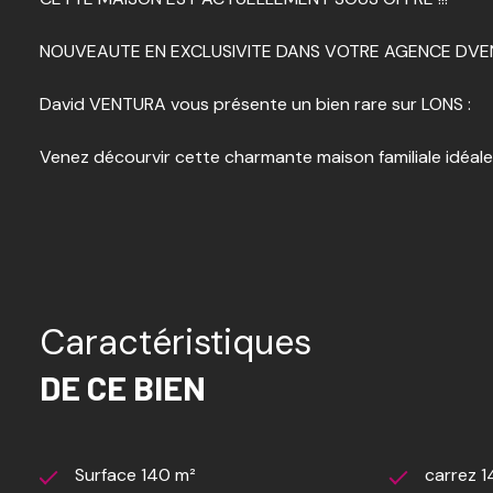
NOUVEAUTE EN EXCLUSIVITE DANS VOTRE AGENCE DVEN
David VENTURA vous présente un bien rare sur LONS :
Venez décourvir cette charmante maison familiale idéal
Elle se compose au RDC d'une entrée, une cuisine fermée 
Deux terrasses complètent le bien : Une Nord et Une SU
Cette maison dispose d'un potentiel énorme : des combles 
Caractéristiques
chambres supplémentaires etc...
DE CE BIEN
On n'oublie pas les bricoleurs ou les amoureux d'autom
Un terrain d'environ 1500 m² complète ce bien.
Surface 140 m²
carrez 