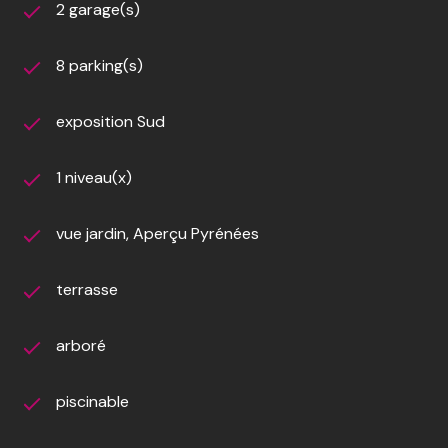
2 garage(s)
Terrain arboré de 2 000 m²
Deux garages dont un de 70 m² aménageable
8 parking(s)
Environnement calme et verdoyant
Proximité des commodités
Une opportunité idéale pour une famille à la recherche
exposition Sud
d'un cadre de vie privilégié alliant confort, espace et
tranquillité.
1 niveau(x)
Contactez-nous dès maintenant pour organiser une
visite et découvrir tout le potentiel de cette
vue jardin, Aperçu Pyrénées
propriété.
Travaux de rafraîchissement à prévoir.
terrasse
arboré
piscinable