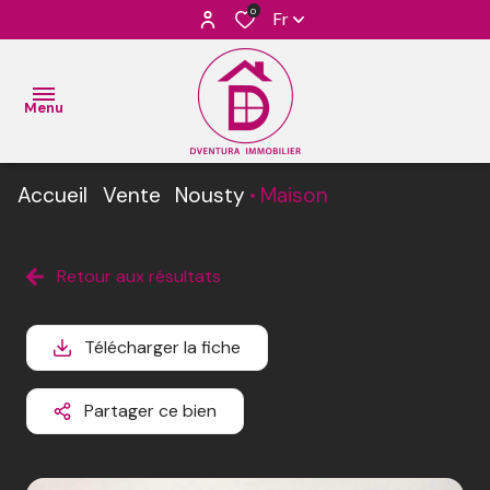
0
Fr
Menu
Accueil
Vente
Nousty
Maison
ACCUEIL
VENTES
Retour aux résultats
L’Équipe
BIENS
L’
VENDUS
Télécharger la fiche
Agence
ESTIMATION
Partager ce bien
L'
AGENCE