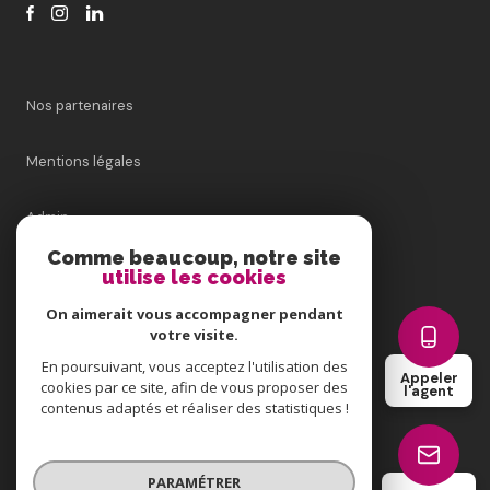
Nos partenaires
Mentions légales
Admin
Comme beaucoup, notre site
Nos honoraires
utilise les cookies
On aimerait vous accompagner pendant
Politique RGPD
votre visite.
En poursuivant, vous acceptez l'utilisation des
Appeler
Cookies
cookies par ce site, afin de vous proposer des
l'agent
contenus adaptés et réaliser des statistiques !
© 2026 | Tous droits réservés
PARAMÉTRER