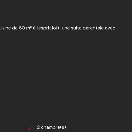
ine de 60 m² à l'esprit loft, une suite parentale avec
 occupé », le vendeur continue à vivre dans son
quisition d'un viager occupé s'apparente à un
 au moment de l'acquisition sous forme de décote
c rente)
2 chambre(s)