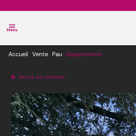
Menu
Accueil
Vente
Pau
Appartement
ACCUEIL
VENTES
L’Équipe
Retour aux résultats
BIENS
L’
VENDUS
Agence
ESTIMATION
L'
AGENCE