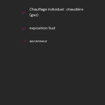
 : 1 660 €.Honoraires : 12 000 € TTC (5,45 %) inclus
Chauffage individuel : chaudière
(gaz)
exposition Sud
ascenseur
interphone