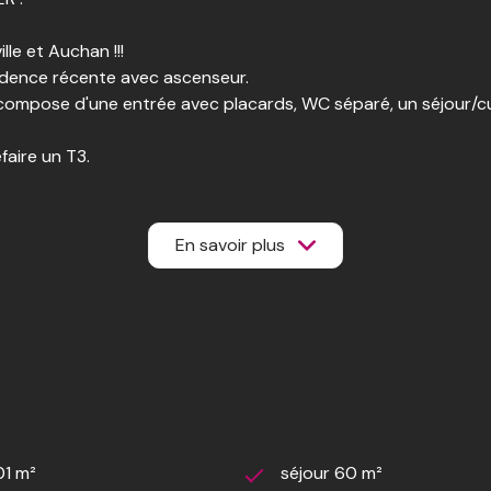
le et Auchan !!!
idence récente avec ascenseur.
compose d'une entrée avec placards, WC séparé, un séjour/cuis
faire un T3.
é aérien et un garage de 20 m² en sous-sol.
e à la décote de 118 000 €
vendeur reste chez lui, vous ne pouvez y habiter.En « Viager
En savoir plus
en maison de retraite ou son décès. Pour l'investisseur, l'ac
e vendeur), et pour lequel il reçoit la totalité des « loyers »
cquéreur pour l'agence
nancer cette acquisition (à l'opposé d'un achat en viager ave
ur ce projet !!!
01 m²
séjour 60 m²