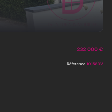
232 000 €
Référence
10158DV