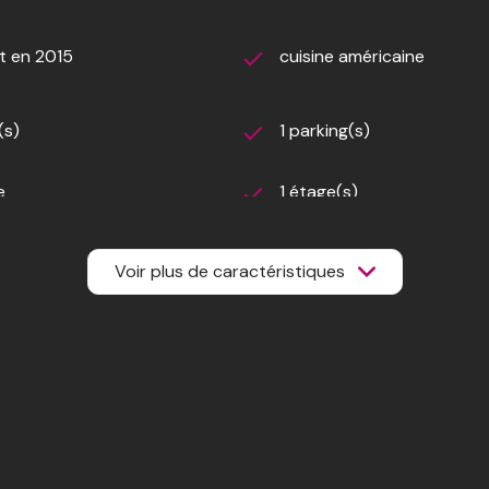
tant moyen annuel quote-part du budget prévisionnel vendeur)
t en 2015
cuisine américaine
(s)
1 parking(s)
e
1 étage(s)
visiophone
Voir plus de caractéristiques