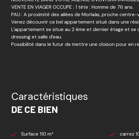
VENTE EN VIAGER OCCUPE : 1 tête : Homme de 76 ans.
PAU : A proximité des allées de Morlaàs, proche centre-vil
Venez découvrir ce bel appartement situé dans une rés
L'appartement se situe au 2 ème et dernier étage et se 
dressing et salle d'eau.
Possibilité dans le futur de mettre une cloison pour en re
Gros + : 2 terrasses de 20 m2 et 26 m² : un parking priv
L'investissement idéal pour préparer votre retraite grâc
IMPORTANT : Nous vous rappelons qu'en Viager occupé le 
logement sans changer ses habitudes jusqu'à son départ 
investissement locatif sécurisé, avec un seul occupant (l
d'occupation (DUH).
Caractéristiques
Analyse financière :
Valeur du bien sur le marché : 350 000 €
DE CE BIEN
Bouquet : 220 000 € + 12 000 € d'honoraires charge a
Rente : 0 euros / mois
Un prêt hypothécaire classique peut être obtenu pour fi
David VENTURA reste à votre disposition pour échanger s
Surface 110 m²
carrez 1