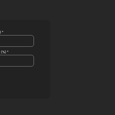
 *
 (%) *