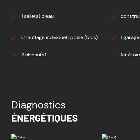
Nb de lots : 24. Charges annuelles de copropriété (Mon
charge acquéreur (220 000 € hors honoraires)
1 salle(s) d'eau
construi
Chauffage individuel : poêle (bois)
1 garage
2 niveau(x)
1er étag
vue DEGAGEE
terrasse
Diagnostics
ÉNERGÉTIQUES