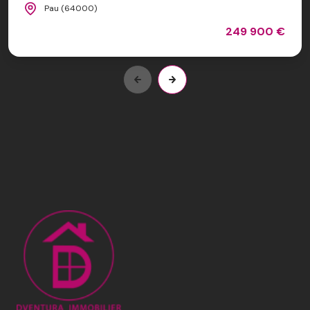
Pau (64000)
249 900 €