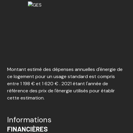
exposition Sud-Est
2 niveau(x)
vue JARDIN
terrasse
arboré
Montant estimé des dépenses annuelles d'énergie de
ce logement pour un usage standard est compris
entre 1 198 € et 1 620 € . 2021 étant l'année de
piscinable
référence des prix de l'énergie utilisés pour établir
cette estimation.
Informations
FINANCIÈRES