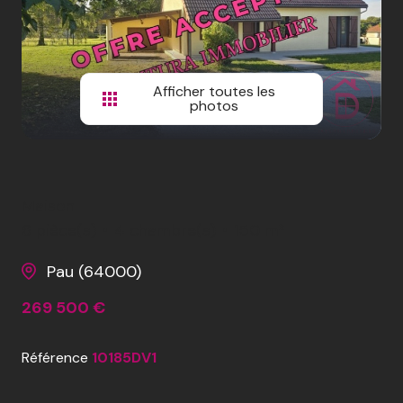
CONTACTEZ-
NOUS
REJOIGNEZ-
Afficher toutes les
photos
NOUS
Maison
6 pièce(s)
4 chambre(s)
150 m²
Pau (64000)
269 500 €
Référence
10185DV1