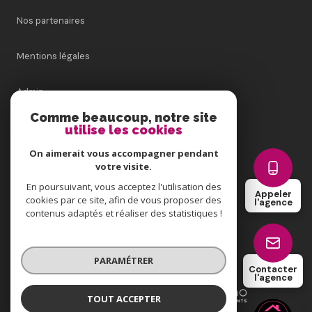
Nos partenaires
Mentions légales
Admin
Comme beaucoup, notre site
Nos honoraires
utilise les cookies
On aimerait vous accompagner pendant
Politique RGPD
votre visite.
En poursuivant, vous acceptez l'utilisation des
Appeler
Cookies
cookies par ce site, afin de vous proposer des
l'agence
contenus adaptés et réaliser des statistiques !
© 2026 | Tous droits réservés
PARAMÉTRER
Contacter
l'agence
Réalisé par
TOUT ACCEPTER
DVENTURA IMMOBILIER