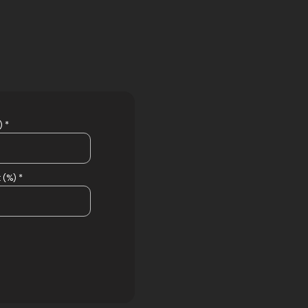
 *
 (%) *