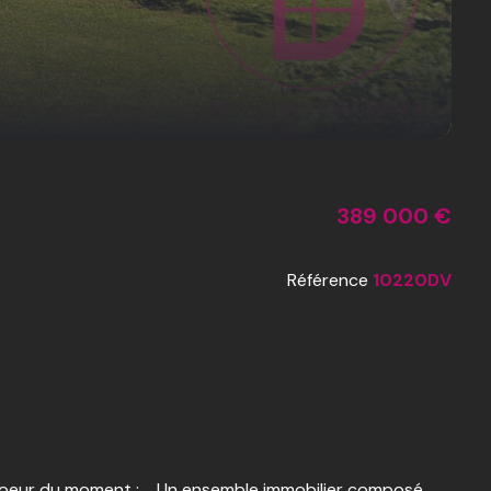
389 000 €
Référence
10220DV
oeur du moment : Un ensemble immobilier composé