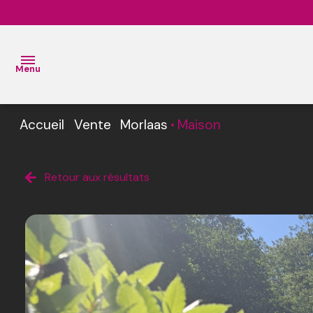
Menu
Accueil
Vente
Morlaas
Maison
ACCUEIL
VENTES
L’Équipe
Retour aux résultats
BIENS
L’
VENDUS
Agence
ESTIMATION
L'
AGENCE