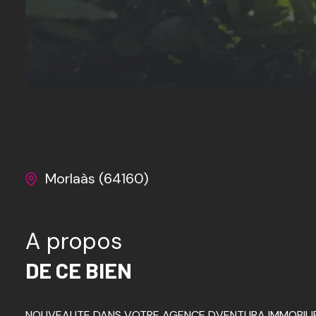
Maison
6 pièce(s)
4 chambre(s)
173 m²
Morlaàs (64160)
A propos
DE CE BIEN
NOUVEAUTE DANS VOTRE AGENCE DVENTURA IMMOBILIER :