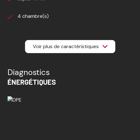
4 chambre(s)
1 salle(s) de bain
Voir plus de caractéristiques
1 salle(s) d'eau
construit en 1962
Diagnostics
ÉNERGÉTIQUES
cuisine séparée (équipée)
Chauffage individuel : chaudière (gaz)
Chauffage individuel : air pulsé (climatisation)
1 parking(s)