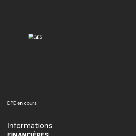
exposition Est-Ouest
1 niveau(x)
3ème étage
8 étage(s)
ascenseur
vue DEGAGEE
DPE en cours
cave
Informations
FINANCIÈRES
balcon