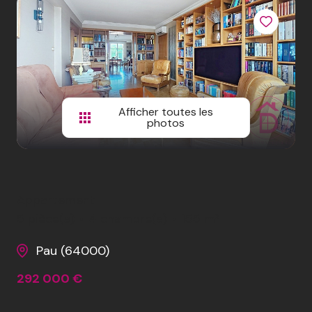
CONTACTEZ-
NOUS
REJOIGNEZ-
NOUS
Afficher toutes les
photos
Appartement
5 pièce(s)
4 chambre(s)
155 m²
Pau (64000)
292 000 €