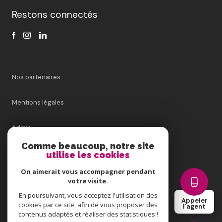
Restons connectés
Nos partenaires
Mentions légales
Admin
Comme beaucoup, notre site
Nos honoraires
utilise les cookies
On aimerait vous accompagner pendant
Politique RGPD
votre visite.
En poursuivant, vous acceptez l'utilisation des
Appeler
Cookies
cookies par ce site, afin de vous proposer des
l'agent
contenus adaptés et réaliser des statistiques !