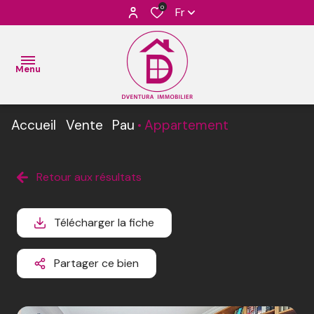
0
Fr
Menu
Accueil
Vente
Pau
Appartement
ACCUEIL
VENTES
Retour aux résultats
L’Équipe
BIENS
L’
VENDUS
Télécharger la fiche
Agence
ESTIMATION
Partager ce bien
L'
AGENCE